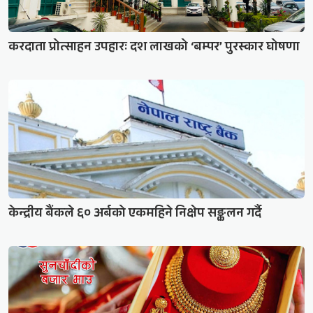
करदाता प्रोत्साहन उपहारः दश लाखको ‘बम्पर’ पुरस्कार घोषणा
केन्द्रीय बैंकले ६० अर्बको एकमहिने निक्षेप सङ्कलन गर्दै