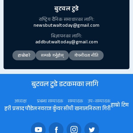
बुटवल टुडे
राष्ट्रिय दैनिक समाचारका लागि:
newsbutwaltoday@gmail.com
बिज्ञापनका लागि:
addbutwaltoday@gmail.com
हाम्रोबारे
सम्पर्क गर्नुहोस्
गोपनीयता नीति
बुटवल टुडे डटकमका लागि
अध्यक्ष
प्रबन्ध सम्पादक
सम्पादक
उप–सम्पादक
हाम्रो टिम
हरी प्रसाद पौडेल
नवराज कॅुवर
सीपी खनाल
निरुता गिरी