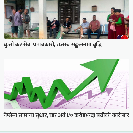
घुम्ती कर सेवा प्रभावकारी, राजस्व सङ्कलनमा वृद्धि
नेप्सेमा सामान्य सुधार, चार अर्ब ४० करोडभन्दा बढीको कारोबार