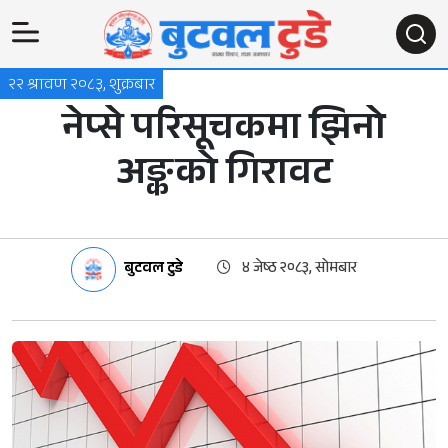
२२ श्रावण २०८३, शुक्रबार
नेप्से परिसूचकमा झिनो
अङ्कको गिरावट
बुटवल टुडे
४ जेष्ठ २०८३, सोमबार