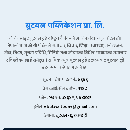
बुटवल पव्लिकेशन प्रा. लि.
यो वेबसाइट बुटवल टुडे राष्ट्रिय दैनिकको आधिकारिक न्युज पोर्टल हो।
नेपाली भाषाको यो पोर्टलले समाचार, विचार, शिक्षा, स्वास्थ्य, मनोरञ्जन,
खेल, विश्व, सूचना प्रविधि, भिडियो तथा जीवनका विभिन्न आयामका समाचार
र विश्लेषणलाई समेट्छ । साबिक न्युज बुटवल टुडे डटकमबाट बुटवल टुडे
डटकममा परिणत भएको छ।
सूचना विभाग दर्ता नं.:
४६५६
प्रेस काउन्सिल दर्ता नं.
१२६७
फोन:
०७१-५५४६४०, ५५४६४२
इमेल:
ebutwaltoday@gmail.com
ठेगाना:
बुटवल–६, रुपन्देही