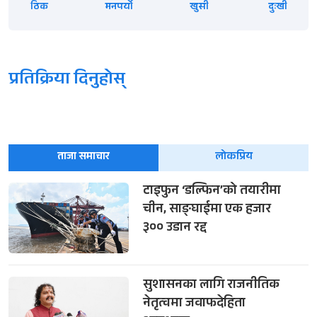
ठिक
मनपर्यो
खुसी
दुःखी
प्रतिक्रिया दिनुहोस्
ताजा समाचार
लोकप्रिय
टाइफुन ‘डल्फिन’को तयारीमा
चीन, साङ्घाईमा एक हजार
३०० उडान रद्द
सुशासनका लागि राजनीतिक
नेतृत्वमा जवाफदेहिता