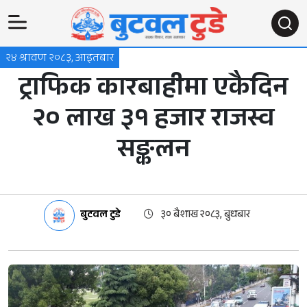
२४ श्रावण २०८३, आइतबार
ट्राफिक कारबाहीमा एकैदिन
२० लाख ३१ हजार राजस्व
सङ्कलन
बुटवल टुडे
३० बैशाख २०८३, बुधबार