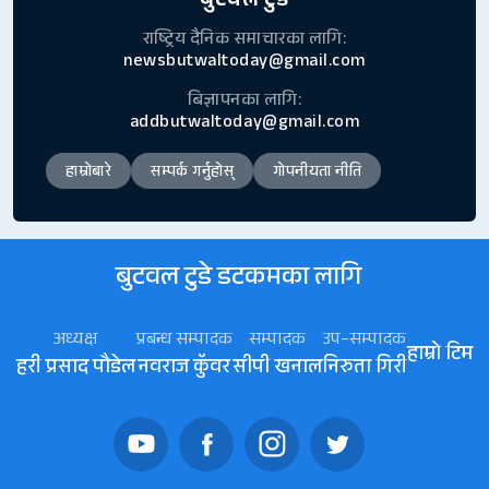
बुटवल टुडे
राष्ट्रिय दैनिक समाचारका लागि:
newsbutwaltoday@gmail.com
बिज्ञापनका लागि:
addbutwaltoday@gmail.com
हाम्रोबारे
सम्पर्क गर्नुहोस्
गोपनीयता नीति
बुटवल टुडे डटकमका लागि
अध्यक्ष
प्रबन्ध सम्पादक
सम्पादक
उप–सम्पादक
हाम्रो टिम
हरी प्रसाद पौडेल
नवराज कॅुवर
सीपी खनाल
निरुता गिरी