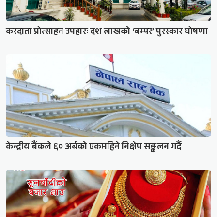
करदाता प्रोत्साहन उपहारः दश लाखको ‘बम्पर’ पुरस्कार घोषणा
केन्द्रीय बैंकले ६० अर्बको एकमहिने निक्षेप सङ्कलन गर्दै