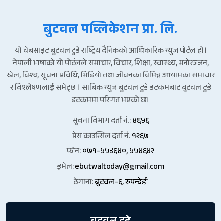
बुटवल पव्लिकेशन प्रा. लि.
यो वेबसाइट बुटवल टुडे राष्ट्रिय दैनिकको आधिकारिक न्युज पोर्टल हो।
नेपाली भाषाको यो पोर्टलले समाचार, विचार, शिक्षा, स्वास्थ्य, मनोरञ्जन,
खेल, विश्व, सूचना प्रविधि, भिडियो तथा जीवनका विभिन्न आयामका समाचार
र विश्लेषणलाई समेट्छ । साबिक न्युज बुटवल टुडे डटकमबाट बुटवल टुडे
डटकममा परिणत भएको छ।
सूचना विभाग दर्ता नं.:
४६५६
प्रेस काउन्सिल दर्ता नं.
१२६७
फोन:
०७१-५५४६४०, ५५४६४२
इमेल:
ebutwaltoday@gmail.com
ठेगाना:
बुटवल–६, रुपन्देही