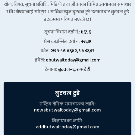
खेल, विश्व, सूचना प्रविधि, भिडियो तथा जीवनका विभिन्न आयामका समाचार
र विश्लेषणलाई समेट्छ । साबिक न्युज बुटवल टुडे डटकमबाट बुटवल टुडे
डटकममा परिणत भएको छ।
सूचना विभाग दर्ता नं.:
४६५६
प्रेस काउन्सिल दर्ता नं.
१२६७
फोन:
०७१-५५४६४०, ५५४६४२
इमेल:
ebutwaltoday@gmail.com
ठेगाना:
बुटवल–६, रुपन्देही
बुटवल टुडे
राष्ट्रिय दैनिक समाचारका लागि:
newsbutwaltoday@gmail.com
बिज्ञापनका लागि:
addbutwaltoday@gmail.com