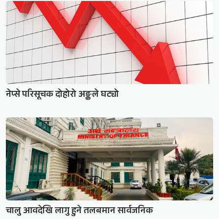
नेप्से परिसूचक दोहोरो अङ्कले घट्यो
चालु आवदेखि लागु हुने तलबमान सार्वजनिक