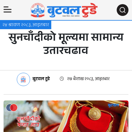
२४ श्रावण २०८३, आइतबार
सुनचाँदीको मूल्यमा सामान्य
उतारचढाव
बुटवल टुडे
२७ बैशाख २०८३, आइतबार