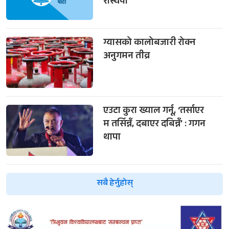
रास्वपा
ग्यासको कालोबजारी रोक्न
अनुगमन तीव्र
एउटा कुरा ख्याल गर्नू, ‘तर्साएर
म तर्सिन्नँ, दबाएर दबिन्नँ’ : गगन
थापा
सबै हेर्नुहोस्