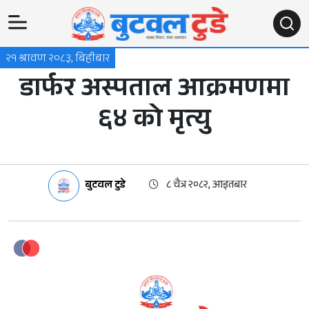
२१ श्रावण २०८३, बिहीबार
डार्फर अस्पताल आक्रमणमा
६४ को मृत्यु
बुटवल टुडे
८ चैत्र २०८२, आइतबार