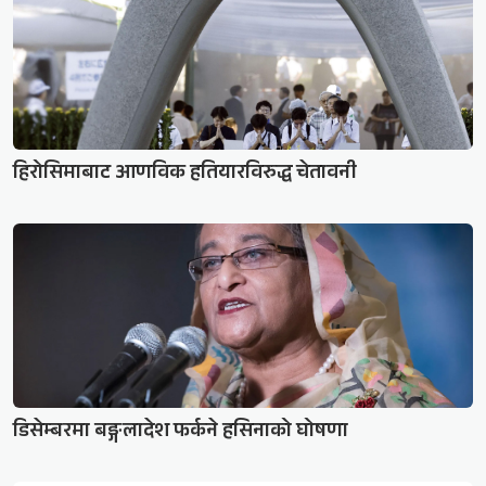
हिरोसिमाबाट आणविक हतियारविरुद्ध चेतावनी
डिसेम्बरमा बङ्गलादेश फर्कने हसिनाको घोषणा