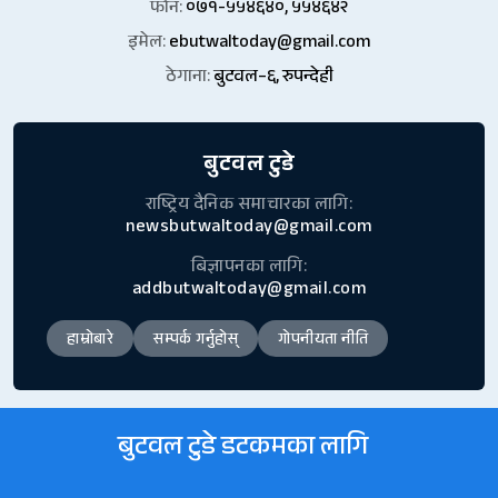
फोन:
०७१-५५४६४०, ५५४६४२
इमेल:
ebutwaltoday@gmail.com
ठेगाना:
बुटवल–६, रुपन्देही
बुटवल टुडे
राष्ट्रिय दैनिक समाचारका लागि:
newsbutwaltoday@gmail.com
बिज्ञापनका लागि:
addbutwaltoday@gmail.com
हाम्रोबारे
सम्पर्क गर्नुहोस्
गोपनीयता नीति
बुटवल टुडे डटकमका लागि