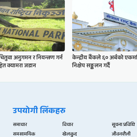
चितुवा अनुगमन र नियन्त्रण गर्न
केन्द्रीय बैंकले ६० अर्बको एकम
ित क्यामरा जडान
निक्षेप सङ्कलन गर्दै
उपयोगी लिंकहरु
समाचार
विचार
सूचना प्रविधि
समसामयिक
खेलकुद
जीवनशैली