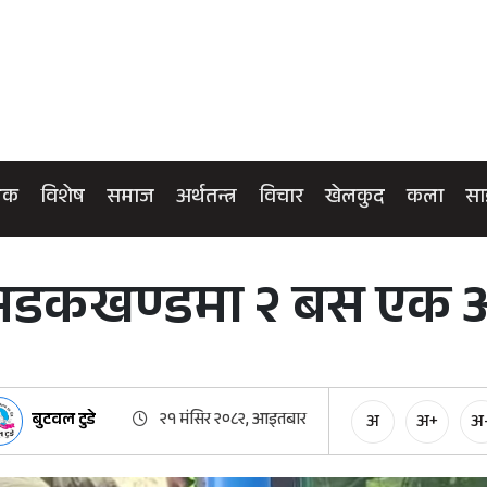
िक
विशेष
समाज
अर्थतन्त्र
विचार
खेलकुद
कला
सा
 सडकखण्डमा २ बस एक
बुटवल टुडे
२१ मंसिर २०८२, आइतबार
अ
अ+
अ