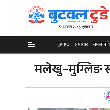
२२ श्रावण २०८३, शुक्रबार
गृहपृष्ठ
समाचार
समसामय
मलेखु–मुग्लिङ