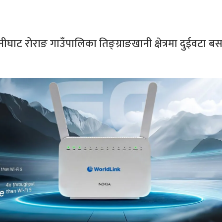
ीघाट रोराङ गाउँपालिका तिङ्ग्राङखानी क्षेत्रमा दुईवटा ब