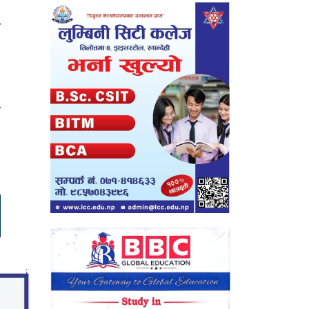
ो
।
ा