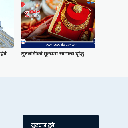
हिने
सुनचाँदीको मूल्यमा सामान्य वृद्धि
बुटवल टुडे