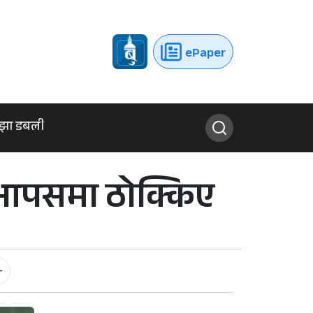
ePaper
झा डबली
 आपसमा ठोक्किए
-