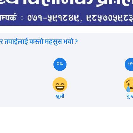
र तपाईलाई कस्तो महसुस भयो ?
0%
0
खुसी
दुः