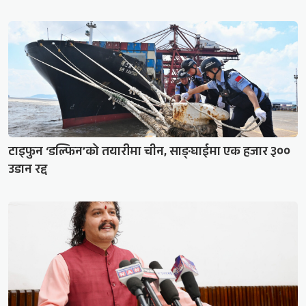
टाइफुन ‘डल्फिन’को तयारीमा चीन, साङ्घाईमा एक हजार ३००
उडान रद्द