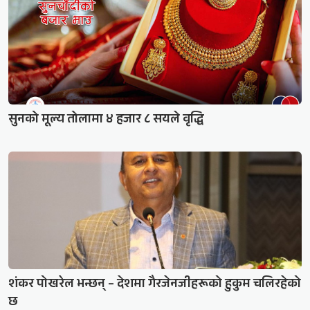
सुनको मूल्य तोलामा ४ हजार ८ सयले वृद्धि
शंकर पोखरेल भन्छन् – देशमा गैरजेनजीहरूको हुकुम चलिरहेको
छ