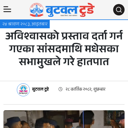
२४ श्रावण २०८३, आइतबार
अविश्वासको प्रस्ताव दर्ता गर्न
गएका सांसदमाथि मधेसका
सभामुखले गरे हातपात
बुटवल टुडे
२८ कार्तिक २०८२, शुक्रबार