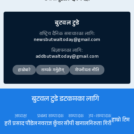
बुटवल टुडे
राष्ट्रिय दैनिक समाचारका लागि:
newsbutwaltoday@gmail.com
बिज्ञापनका लागि:
addbutwaltoday@gmail.com
हाम्रोबारे
सम्पर्क गर्नुहोस्
गोपनीयता नीति
बुटवल टुडे डटकमका लागि
अध्यक्ष
प्रबन्ध सम्पादक
सम्पादक
उप–सम्पादक
हाम्रो टिम
हरी प्रसाद पौडेल
नवराज कॅुवर
सीपी खनाल
निरुता गिरी