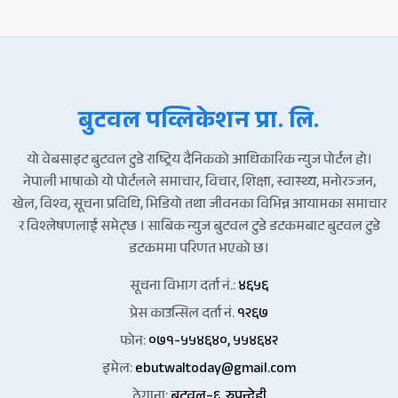
बुटवल पव्लिकेशन प्रा. लि.
यो वेबसाइट बुटवल टुडे राष्ट्रिय दैनिकको आधिकारिक न्युज पोर्टल हो।
नेपाली भाषाको यो पोर्टलले समाचार, विचार, शिक्षा, स्वास्थ्य, मनोरञ्जन,
खेल, विश्व, सूचना प्रविधि, भिडियो तथा जीवनका विभिन्न आयामका समाचार
र विश्लेषणलाई समेट्छ । साबिक न्युज बुटवल टुडे डटकमबाट बुटवल टुडे
डटकममा परिणत भएको छ।
सूचना विभाग दर्ता नं.:
४६५६
प्रेस काउन्सिल दर्ता नं.
१२६७
फोन:
०७१-५५४६४०, ५५४६४२
इमेल:
ebutwaltoday@gmail.com
ठेगाना:
बुटवल–६, रुपन्देही