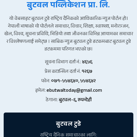
बुटवल पव्लिकेशन प्रा. लि.
यो वेबसाइट बुटवल टुडे राष्ट्रिय दैनिकको आधिकारिक न्युज पोर्टल हो।
नेपाली भाषाको यो पोर्टलले समाचार, विचार, शिक्षा, स्वास्थ्य, मनोरञ्जन,
खेल, विश्व, सूचना प्रविधि, भिडियो तथा जीवनका विभिन्न आयामका समाचार
र विश्लेषणलाई समेट्छ । साबिक न्युज बुटवल टुडे डटकमबाट बुटवल टुडे
डटकममा परिणत भएको छ।
सूचना विभाग दर्ता नं.:
४६५६
प्रेस काउन्सिल दर्ता नं.
१२६७
फोन:
०७१-५५४६४०, ५५४६४२
इमेल:
ebutwaltoday@gmail.com
ठेगाना:
बुटवल–६, रुपन्देही
बुटवल टुडे
राष्ट्रिय दैनिक समाचारका लागि: