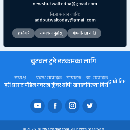
newsbutwaltoday@gmail.com
बिज्ञापनका लागि:
addbutwaltoday@gmail.com
हाम्रोबारे
सम्पर्क गर्नुहोस्
गोपनीयता नीति
बुटवल टुडे डटकमका लागि
अध्यक्ष
प्रबन्ध सम्पादक
सम्पादक
उप–सम्पादक
हाम्रो टिम
हरी प्रसाद पौडेल
नवराज कॅुवर
सीपी खनाल
निरुता गिरी
© 2026
butwaltoday.com
All rights reserved.