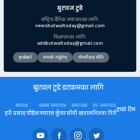
बुटवल टुडे
राष्ट्रिय दैनिक समाचारका लागि:
newsbutwaltoday@gmail.com
बिज्ञापनका लागि:
addbutwaltoday@gmail.com
हाम्रोबारे
सम्पर्क गर्नुहोस्
गोपनीयता नीति
बुटवल टुडे डटकमका लागि
अध्यक्ष
प्रबन्ध सम्पादक
सम्पादक
उप–सम्पादक
हाम्रो टिम
हरी प्रसाद पौडेल
नवराज कॅुवर
सीपी खनाल
निरुता गिरी