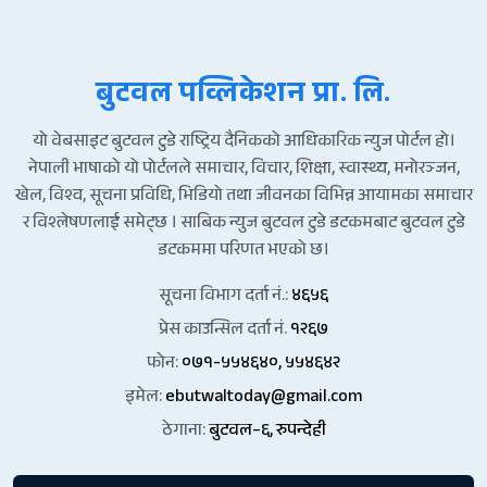
बुटवल पव्लिकेशन प्रा. लि.
यो वेबसाइट बुटवल टुडे राष्ट्रिय दैनिकको आधिकारिक न्युज पोर्टल हो।
नेपाली भाषाको यो पोर्टलले समाचार, विचार, शिक्षा, स्वास्थ्य, मनोरञ्जन,
खेल, विश्व, सूचना प्रविधि, भिडियो तथा जीवनका विभिन्न आयामका समाचार
र विश्लेषणलाई समेट्छ । साबिक न्युज बुटवल टुडे डटकमबाट बुटवल टुडे
डटकममा परिणत भएको छ।
सूचना विभाग दर्ता नं.:
४६५६
प्रेस काउन्सिल दर्ता नं.
१२६७
फोन:
०७१-५५४६४०, ५५४६४२
इमेल:
ebutwaltoday@gmail.com
ठेगाना:
बुटवल–६, रुपन्देही