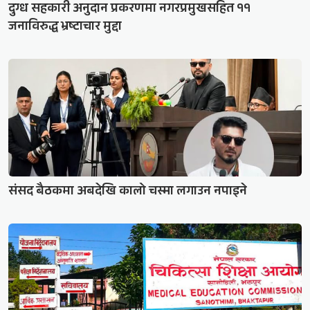
दुग्ध सहकारी अनुदान प्रकरणमा नगरप्रमुखसहित ११
जनाविरुद्ध भ्रष्टाचार मुद्दा
संसद बैठकमा अबदेखि कालो चस्मा लगाउन नपाइने