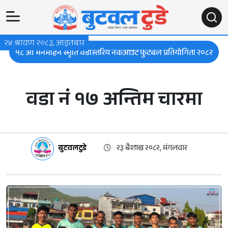
२४ श्रावण २०८३, आइतबार
१८ औ मनमोहन स्मृति वडास्तरिय नकआउट फुटबल प्रतियोगिता २०८२
वडा नं १७ अन्तिम चारमा
बुटवलटुडे
२३ बैशाख २०८२, मंगलवार