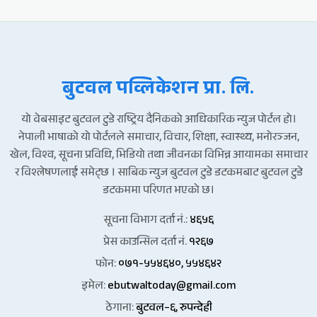
बुटवल पव्लिकेशन प्रा. लि.
यो वेबसाइट बुटवल टुडे राष्ट्रिय दैनिकको आधिकारिक न्युज पोर्टल हो।
नेपाली भाषाको यो पोर्टलले समाचार, विचार, शिक्षा, स्वास्थ्य, मनोरञ्जन,
खेल, विश्व, सूचना प्रविधि, भिडियो तथा जीवनका विभिन्न आयामका समाचार
र विश्लेषणलाई समेट्छ । साबिक न्युज बुटवल टुडे डटकमबाट बुटवल टुडे
डटकममा परिणत भएको छ।
सूचना विभाग दर्ता नं.:
४६५६
प्रेस काउन्सिल दर्ता नं.
१२६७
फोन:
०७१-५५४६४०, ५५४६४२
इमेल:
ebutwaltoday@gmail.com
ठेगाना:
बुटवल–६, रुपन्देही