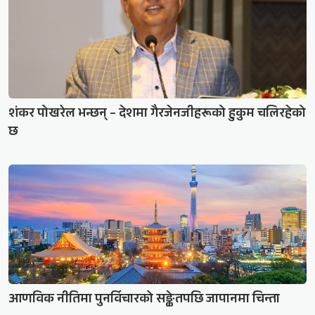
शंकर पोखरेल भन्छन् – देशमा गैरजेनजीहरूको हुकुम चलिरहेको
छ
आणविक नीतिमा पुनर्विचारको सङ्केतपछि जापानमा चिन्ता