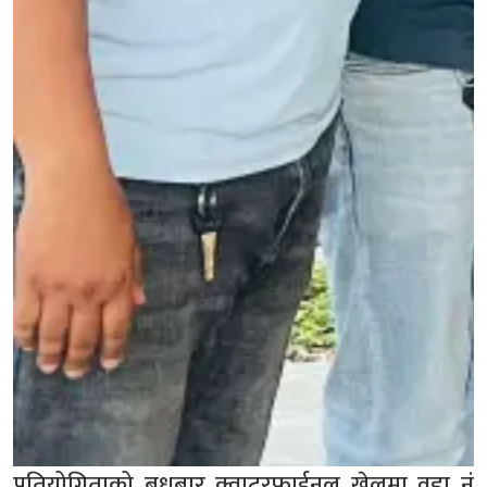
प्रतियोगिताको बुधबार क्वाटरफाईनल खेलमा वडा नं