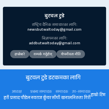
बुटवल टुडे
राष्ट्रिय दैनिक समाचारका लागि:
newsbutwaltoday@gmail.com
बिज्ञापनका लागि:
addbutwaltoday@gmail.com
हाम्रोबारे
सम्पर्क गर्नुहोस्
गोपनीयता नीति
बुटवल टुडे डटकमका लागि
अध्यक्ष
प्रबन्ध सम्पादक
सम्पादक
उप–सम्पादक
हाम्रो टिम
हरी प्रसाद पौडेल
नवराज कॅुवर
सीपी खनाल
निरुता गिरी