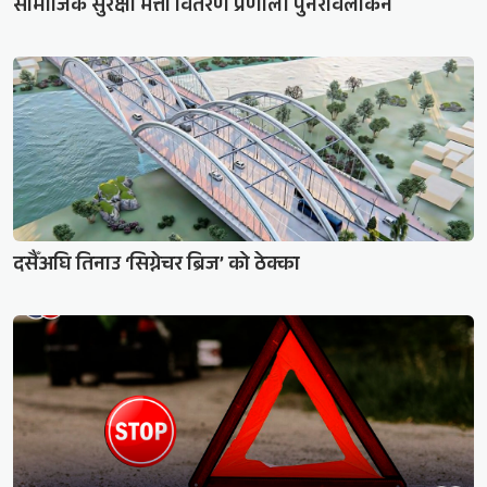
सामाजिक सुरक्षा भत्ता वितरण प्रणाली पुनरावलोकन
दसैँअघि तिनाउ ‘सिग्नेचर ब्रिज’ को ठेक्का