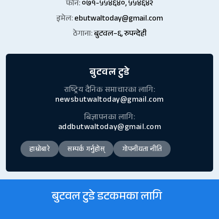
फोन:
०७१-५५४६४०, ५५४६४२
इमेल:
ebutwaltoday@gmail.com
ठेगाना:
बुटवल–६, रुपन्देही
बुटवल टुडे
राष्ट्रिय दैनिक समाचारका लागि:
newsbutwaltoday@gmail.com
बिज्ञापनका लागि:
addbutwaltoday@gmail.com
हाम्रोबारे
सम्पर्क गर्नुहोस्
गोपनीयता नीति
बुटवल टुडे डटकमका लागि