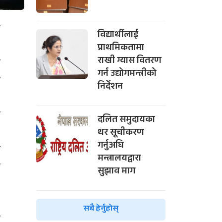
ण
विद्यार्थीलाई
प्राथमिकतामा
ा
राखी ग्यास वितरण
गर्न उद्योगमन्त्रीको
े
निर्देशन
े
दलित समुदायका
थर सूचीकरण
गर्नुअघि
ो
मन्त्रालयद्वारा
न
सुझाव माग
५
सबै हेर्नुहोस्
ो