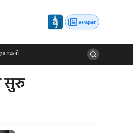
ePaper
झा डबली
सुरु
-