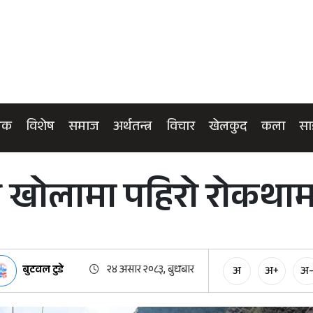
िक
विशेष
समाज
अर्थतन्त्र
विचार
खेलकुद
कला
सा
न खोलामा पहिरो रोकथाम 
बुटवल टुडे
२४ असार २०८३, बुधबार
अ
अ+
अ