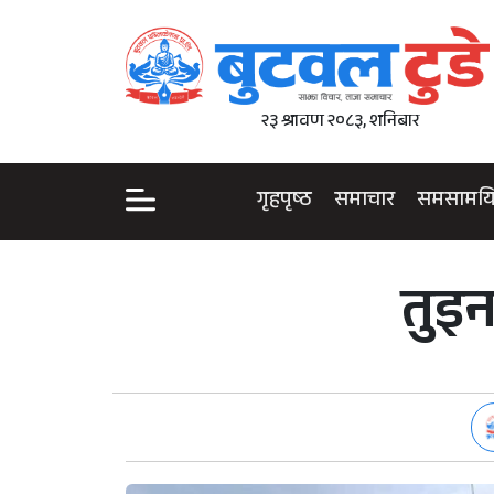
२३ श्रावण २०८३, शनिबार
गृहपृष्ठ
समाचार
समसामय
तुइ