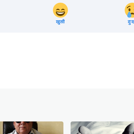
खुसी
दुः