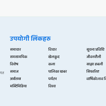
उपयोगी लिंकहरु
समाचार
विचार
सूचना प्रविधि
समसामयिक
खेलकुद
जीवनशैली
विशेष
कला
साझा डबली
समाज
पालिका खबर
सिफारिश
िणत
अर्थतन्त्र
पर्यटन
वार्षिकोत्सव 
मल्टिमिडिया
विश्व