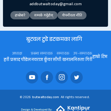
addbutwaltoday@gmail.com
हाम्रोबारे
सम्पर्क गर्नुहोस्
गोपनीयता नीति
बुटवल टुडे डटकमका लागि
अध्यक्ष
प्रबन्ध सम्पादक
सम्पादक
उप–सम्पादक
हाम्रो टिम
हरी प्रसाद पौडेल
नवराज कॅुवर
सीपी खनाल
निरुता गिरी
© 2026
butwaltoday.com
All rights reserved.
Design & Developed By: