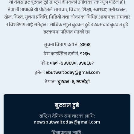
यो वेबसाइट बुटवल टुडे राष्ट्रिय दैनिकको आधिकारिक न्युज पोर्टल हो।
नेपाली भाषाको यो पोर्टलले समाचार, विचार, शिक्षा, स्वास्थ्य, मनोरञ्जन,
खेल, विश्व, सूचना प्रविधि, भिडियो तथा जीवनका विभिन्न आयामका समाचार
र विश्लेषणलाई समेट्छ । साबिक न्युज बुटवल टुडे डटकमबाट बुटवल टुडे
डटकममा परिणत भएको छ।
सूचना विभाग दर्ता नं.:
४६५६
प्रेस काउन्सिल दर्ता नं.
१२६७
फोन:
०७१-५५४६४०, ५५४६४२
इमेल:
ebutwaltoday@gmail.com
ठेगाना:
बुटवल–६, रुपन्देही
बुटवल टुडे
राष्ट्रिय दैनिक समाचारका लागि:
newsbutwaltoday@gmail.com
बिज्ञापनका लागि: