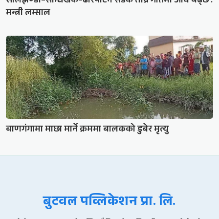
सालझण्डी–सन्धिखर्क–ढोरपाटन सडक तीव्र गतिमा अघि बढ्छ :
मन्त्री लम्साल
बाणगंगामा माछा मार्ने क्रममा बालकको डुबेर मृत्यु
बुटवल पव्लिकेशन प्रा. लि.