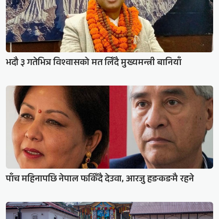
भदौ ३ गतेभित्र विश्वासको मत लिँदै मुख्यमन्त्री बानियाँ
पाँच महिनापछि नेपाल फर्किँदै देउवा, आरजु हङकङमै रहने