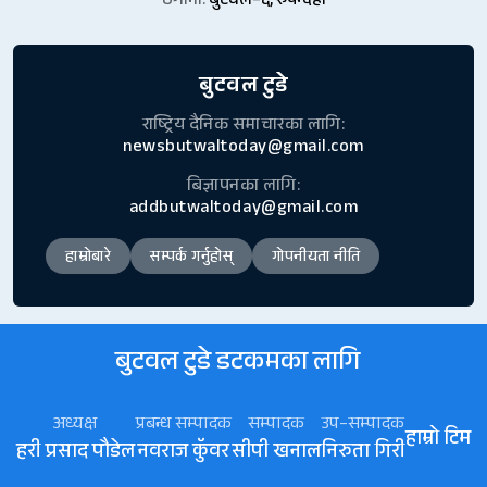
ठेगाना:
बुटवल–६, रुपन्देही
बुटवल टुडे
राष्ट्रिय दैनिक समाचारका लागि:
newsbutwaltoday@gmail.com
बिज्ञापनका लागि:
addbutwaltoday@gmail.com
हाम्रोबारे
सम्पर्क गर्नुहोस्
गोपनीयता नीति
बुटवल टुडे डटकमका लागि
अध्यक्ष
प्रबन्ध सम्पादक
सम्पादक
उप–सम्पादक
हाम्रो टिम
हरी प्रसाद पौडेल
नवराज कॅुवर
सीपी खनाल
निरुता गिरी