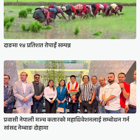
दाङमा ९४ प्रतिशत रोपाइँ सम्पन्न
प्रवासी नेपाली मञ्च कतारको महाधिवेशनलाई सम्बोधन गर्न
सांसद नेम्बाङ दोहामा