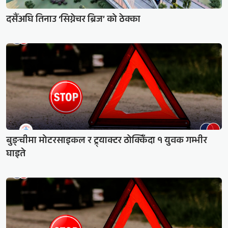
दसैँअघि तिनाउ ‘सिग्नेचर ब्रिज’ को ठेक्का
बुङ्चीमा मोटरसाइकल र ट्र्याक्टर ठोक्किँदा १ युवक गम्भीर
घाइते