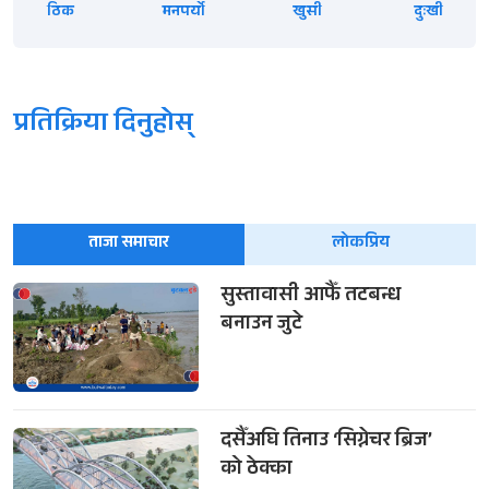
ठिक
मनपर्यो
खुसी
दुःखी
प्रतिक्रिया दिनुहोस्
ताजा समाचार
लोकप्रिय
सुस्तावासी आफैँ तटबन्ध
बनाउन जुटे
दसैँअघि तिनाउ ‘सिग्नेचर ब्रिज’
को ठेक्का