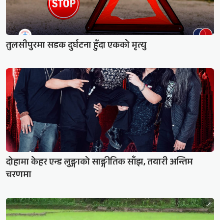
तुलसीपुरमा सडक दुर्घटना हुँदा एकको मृत्यु
दोहामा केहर एन्ड लुङ्गाको साङ्गीतिक साँझ, तयारी अन्तिम
चरणमा