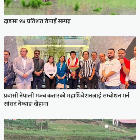
दाङमा ९४ प्रतिशत रोपाइँ सम्पन्न
प्रवासी नेपाली मञ्च कतारको महाधिवेशनलाई सम्बोधन गर्न
सांसद नेम्बाङ दोहामा