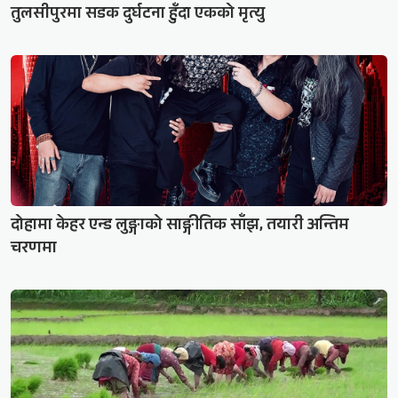
तुलसीपुरमा सडक दुर्घटना हुँदा एकको मृत्यु
दोहामा केहर एन्ड लुङ्गाको साङ्गीतिक साँझ, तयारी अन्तिम
चरणमा