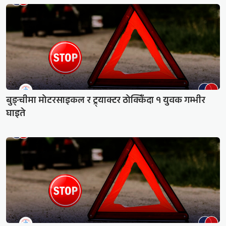
बुङ्चीमा मोटरसाइकल र ट्र्याक्टर ठोक्किँदा १ युवक गम्भीर
घाइते