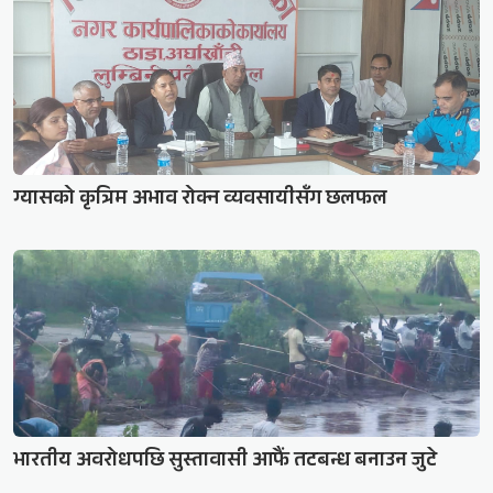
ग्यासको कृत्रिम अभाव रोक्न व्यवसायीसँग छलफल
भारतीय अवरोधपछि सुस्तावासी आफैं तटबन्ध बनाउन जुटे