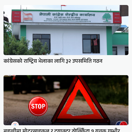
कांग्रेसको राष्ट्रिय भेलाका लागि ३२ उपसमिति गठन
बुङ्चीमा मोटरसाइकल र ट्र्याक्टर ठोक्किँदा १ युवक गम्भीर