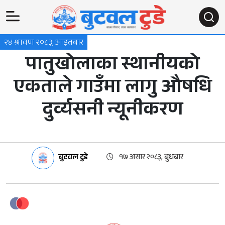
२४ श्रावण २०८३, आइतबार
पातुखोलाका स्थानीयको
एकताले गाउँमा लागु औषधि
दुर्व्यसनी न्यूनीकरण
बुटवल टुडे
१७ असार २०८३, बुधबार