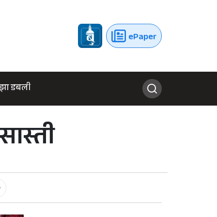
ePaper
झा डबली
सास्ती
-