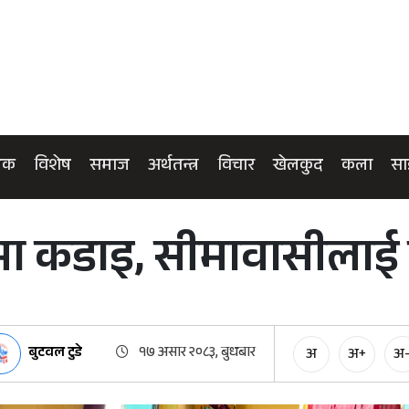
िक
विशेष
समाज
अर्थतन्त्र
विचार
खेलकुद
कला
सा
ा कडाइ, सीमावासीलाई 
बुटवल टुडे
१७ असार २०८३, बुधबार
अ
अ+
अ