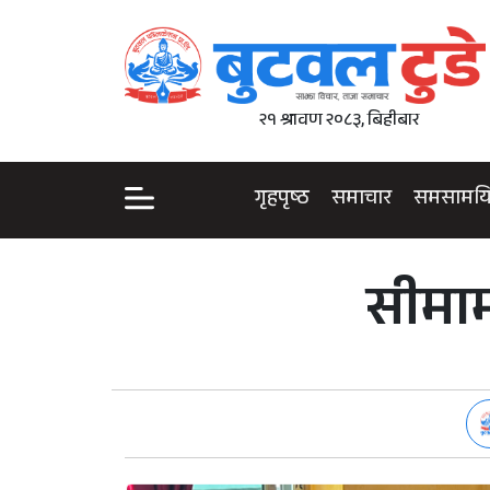
२१ श्रावण २०८३, बिहीबार
गृहपृष्ठ
समाचार
समसामय
सीमाम