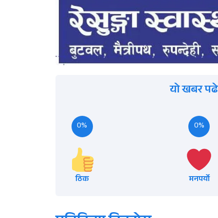
यो खबर पढे
0%
0%
ठिक
मनपर्यो