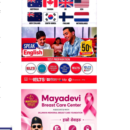
ढ
े
ज
े
ो
ा