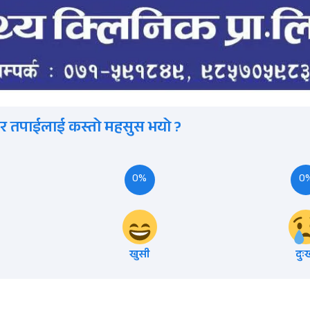
र तपाईलाई कस्तो महसुस भयो ?
0%
0
खुसी
दुः