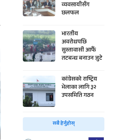
ा
व्यवसायीसँग
छलफल
ी
भारतीय
अवरोधपछि
सुस्तावासी आफैं
तटबन्ध बनाउन जुटे
कांग्रेसको राष्ट्रिय
भेलाका लागि ३२
उपसमिति गठन
सबै हेर्नुहोस्