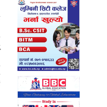
,
द
ा
ू
ा
य
ै