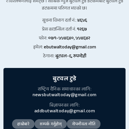
र विश्लेषणलाई समेट्छ । साबिक न्युज बुटवल टुडे डटकमबाट बुटवल टुडे
डटकममा परिणत भएको छ।
सूचना विभाग दर्ता नं.:
४६५६
प्रेस काउन्सिल दर्ता नं.
१२६७
फोन:
०७१-५५४६४०, ५५४६४२
इमेल:
ebutwaltoday@gmail.com
ठेगाना:
बुटवल–६, रुपन्देही
बुटवल टुडे
राष्ट्रिय दैनिक समाचारका लागि:
newsbutwaltoday@gmail.com
बिज्ञापनका लागि:
addbutwaltoday@gmail.com
हाम्रोबारे
सम्पर्क गर्नुहोस्
गोपनीयता नीति