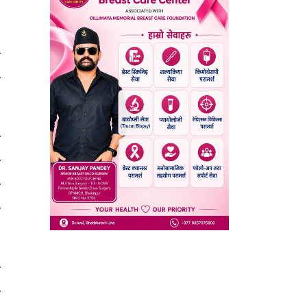
ो
ा
र
य
े
ा
क
र