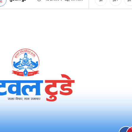
अ
अ+
अ