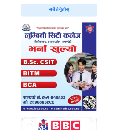
सबै हेर्नुहोस्
र
ा
ो
ई
क