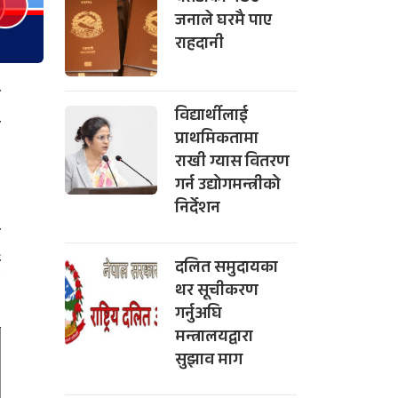
जनाले घरमै पाए
राहदानी
ध
विद्यार्थीलाई
ो
प्राथमिकतामा
राखी ग्यास वितरण
गर्न उद्योगमन्त्रीको
,
निर्देशन
न
ै
दलित समुदायका
थर सूचीकरण
गर्नुअघि
मन्त्रालयद्वारा
सुझाव माग