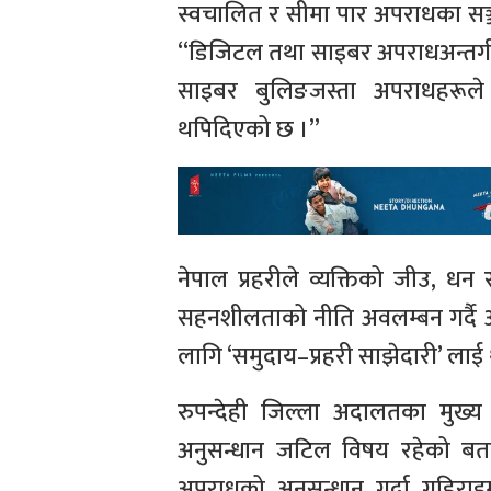
स्वचालित र सीमा पार अपराधका सञ्ज
“डिजिटल तथा साइबर अपराधअन्तर्गत
साइबर बुलिङजस्ता अपराधहरूले न
थपिदिएको छ ।”
नेपाल प्रहरीले व्यक्तिको जीउ, धन 
सहनशीलताको नीति अवलम्बन गर्दै आ
लागि ‘समुदाय–प्रहरी साझेदारी’ ला
रुपन्देही जिल्ला अदालतका मुख्
अनुसन्धान जटिल विषय रहेको बताउ
अपराधको अनुसन्धान गर्दा गहिराइमा