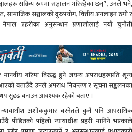
ालहरू सक्रिय रूपमा सञ्चालन गरिरहेका छन्”, उनले भने
, सामाजिक सञ्जालको दुरुपयोग, वित्तीय अनलाइन ठगी 
ेपाल प्रहरीका अनुसन्धान प्रणालीलाई नयाँ चुनौत
र मानवीय गरिमा विरुद्ध हुने जघन्य अपराधहरूप्रति शून्
एको बताउँदै उनले अपराध नियन्त्रण र सूचना सङ्कलनक
ई थप सुदृढ बनाउन आवश्यक रहेको बताए ।
य न्यायाधीश अशोककुमार बस्नेतले कुनै पनि आपराधि
ँदै पीडितको पहिलो न्यायाधीश प्रहरी मानिने भएकाल
 पुगेर प्रमाण जुटाउनुपर्ने र अनुसन्धानलाई प्रभावकार