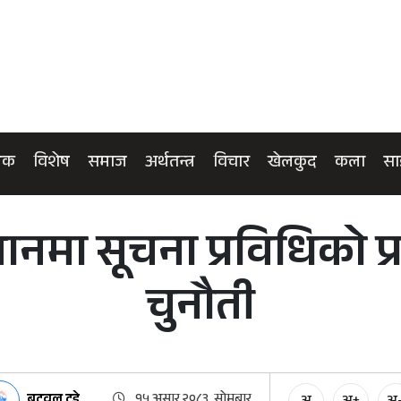
िक
विशेष
समाज
अर्थतन्त्र
विचार
खेलकुद
कला
सा
नमा सूचना प्रविधिको प
चुनौती
बुटवल टुडे
१५ असार २०८३, सोमबार