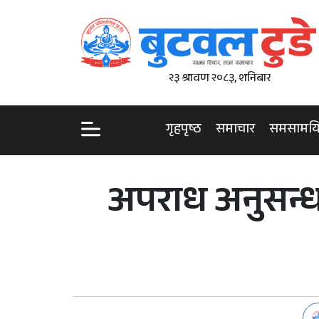
२३ श्रावण २०८३, शनिबार
गृहपृष्ठ
समाचार
समसामय
अपराध अनुसन्धा