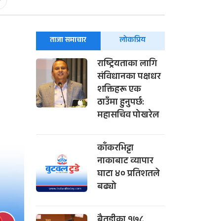
-
ताजा समाचार
लोकप्रिय
राष्ट्रियताका लागि
संविधानका पक्षधर
शक्तिहरू एक
ठाउँमा हुनुपर्छ:
महासचिव पोखरेल
काँकरभिट्टा
नाकाबाट व्यापार
घाटा ४० प्रतिशतले
बढ्यो
बैतडीका १७८