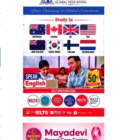
,
र
ी
य
ा
क
े
ी