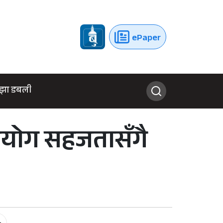
ePaper
झा डबली
्रयोग सहजतासँगै