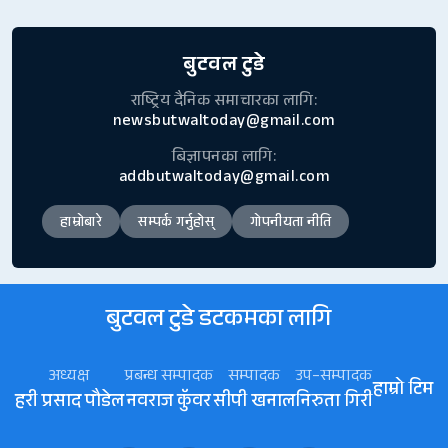
बुटवल टुडे
राष्ट्रिय दैनिक समाचारका लागि:
newsbutwaltoday@gmail.com
बिज्ञापनका लागि:
addbutwaltoday@gmail.com
हाम्रोबारे
सम्पर्क गर्नुहोस्
गोपनीयता नीति
बुटवल टुडे डटकमका लागि
अध्यक्ष
प्रबन्ध सम्पादक
सम्पादक
उप–सम्पादक
हाम्रो टिम
हरी प्रसाद पौडेल
नवराज कॅुवर
सीपी खनाल
निरुता गिरी