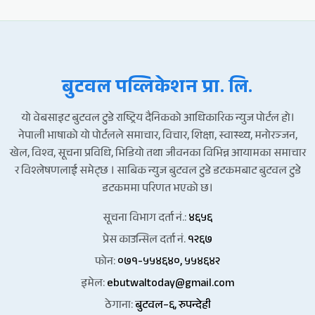
बुटवल पव्लिकेशन प्रा. लि.
यो वेबसाइट बुटवल टुडे राष्ट्रिय दैनिकको आधिकारिक न्युज पोर्टल हो।
नेपाली भाषाको यो पोर्टलले समाचार, विचार, शिक्षा, स्वास्थ्य, मनोरञ्जन,
खेल, विश्व, सूचना प्रविधि, भिडियो तथा जीवनका विभिन्न आयामका समाचार
र विश्लेषणलाई समेट्छ । साबिक न्युज बुटवल टुडे डटकमबाट बुटवल टुडे
डटकममा परिणत भएको छ।
सूचना विभाग दर्ता नं.:
४६५६
प्रेस काउन्सिल दर्ता नं.
१२६७
फोन:
०७१-५५४६४०, ५५४६४२
इमेल:
ebutwaltoday@gmail.com
ठेगाना:
बुटवल–६, रुपन्देही