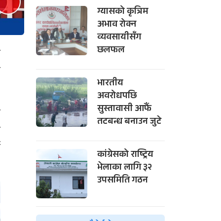
ग्यासको कृत्रिम
अभाव रोक्न
व्यवसायीसँग
छलफल
र
न
भारतीय
अवरोधपछि
सुस्तावासी आफैं
त
तटबन्ध बनाउन जुटे
ठ
ा
कांग्रेसको राष्ट्रिय
भेलाका लागि ३२
उपसमिति गठन