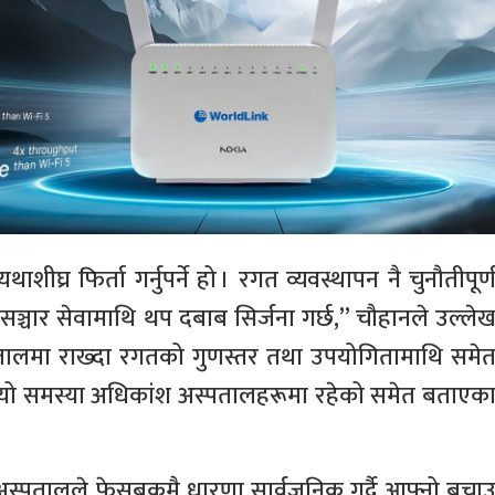
घ्र फिर्ता गर्नुपर्ने हो । रगत व्यवस्थापन नै चुनौतीपूर्
तसञ्चार सेवामाथि थप दबाब सिर्जना गर्छ,” चौहानले उल्ले
तालमा राख्दा रगतको गुणस्तर तथा उपयोगितामाथि समे
नले यो समस्या अधिकांश अस्पतालहरूमा रहेको समेत बताएक
स्पतालले फेसबुकमै धारणा सार्वजनिक गर्दै आफ्नो बचा