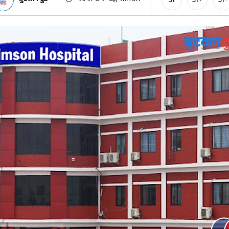
अ
अ+
अ-