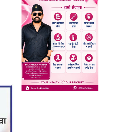
ा
य
र