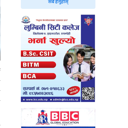
सबै हेर्नुहोस्
ण
ख
त
ा
उ