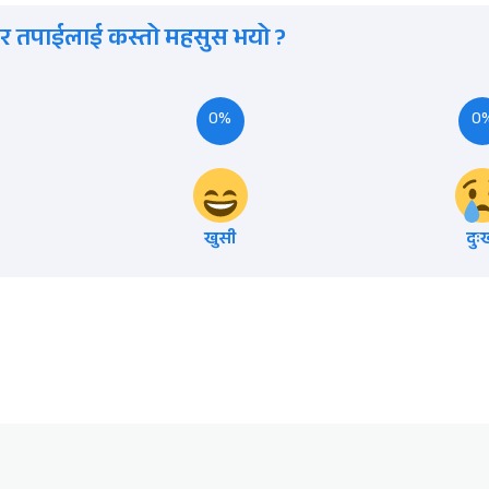
र तपाईलाई कस्तो महसुस भयो ?
0%
0
खुसी
दुः