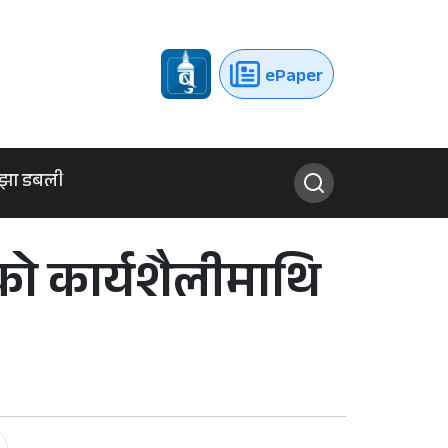
ePaper
झा डबली
को कार्यशैलीमाथि