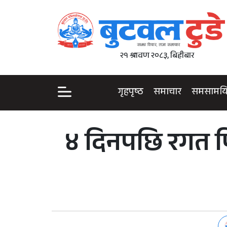
२१ श्रावण २०८३, बिहीबार
गृहपृष्ठ
समाचार
समसामय
४ दिनपछि रगत फि