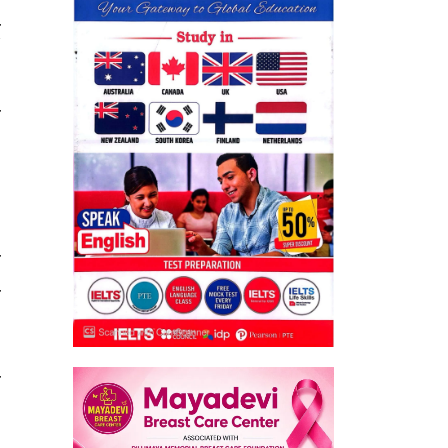
ै
त
५
े
ल
ा