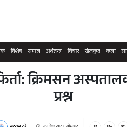
िक
विशेष
समाज
अर्थतन्त्र
विचार
खेलकुद
कला
सा
र्ता: क्रिमसन अस्पताल
प्रश्न
बुटवल टुडे
२५ जेष्ठ २०८३, सोमबार