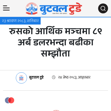
२३ श्रावण २०८३, शनिबार
रुसको आर्थिक मञ्चमा ८९
अर्ब डलरभन्दा बढीका
सम्झौता
बुटवल टुडे
२४ जेष्ठ २०८३, आइतबार