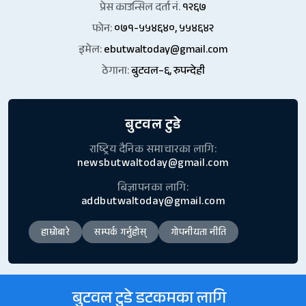
प्रेस काउन्सिल दर्ता नं.
१२६७
फोन:
०७१-५५४६४०, ५५४६४२
इमेल:
ebutwaltoday@gmail.com
ठेगाना:
बुटवल–६, रुपन्देही
बुटवल टुडे
राष्ट्रिय दैनिक समाचारका लागि:
newsbutwaltoday@gmail.com
बिज्ञापनका लागि:
addbutwaltoday@gmail.com
हाम्रोबारे
सम्पर्क गर्नुहोस्
गोपनीयता नीति
बुटवल टुडे डटकमका लागि