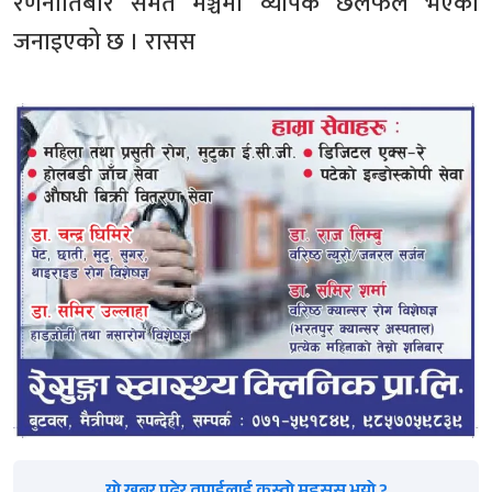
रणनीतिबारे समेत मञ्चमा व्यापक छलफल भएको
जनाइएको छ । रासस