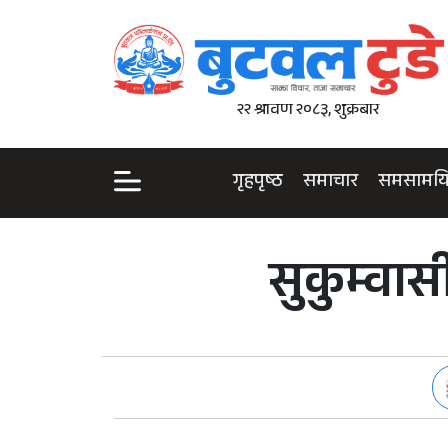
२२ श्रावण २०८३, शुक्रबार
गृहपृष्ठ
समाचार
समसामय
सुकुम्वा