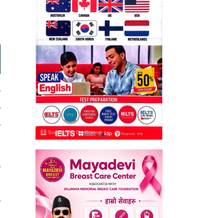
।
त
क
ा
ल
०
ी