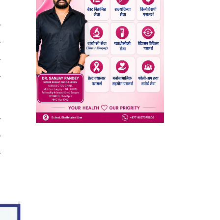
र
क
ि
े
म
ो
ो