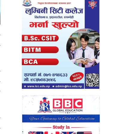
ो
ो
ा
ी
ँ
ी
ो