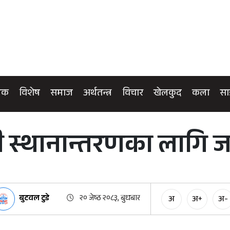
िक
विशेष
समाज
अर्थतन्त्र
विचार
खेलकुद
कला
सा
सी स्थानान्तरणका लागि ज
बुटवल टुडे
२० जेष्ठ २०८३, बुधबार
अ
अ+
अ-