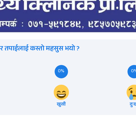
र तपाईलाई कस्तो महसुस भयो ?
0%
0
खुसी
दुः