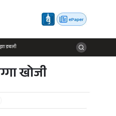
ePaper
झा डबली
ग्गा खोजी