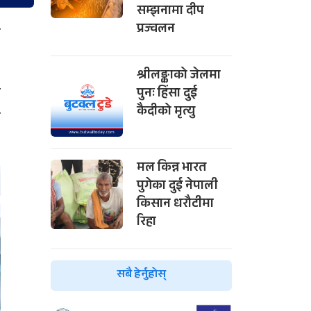
सम्झनामा दीप
प्रज्वलन
न
श्रीलङ्काको जेलमा
त
पुनः हिंसा दुई
कैदीको मृत्यु
ी
मल किन्न भारत
पुगेका दुई नेपाली
किसान धरौटीमा
रिहा
सबै हेर्नुहोस्