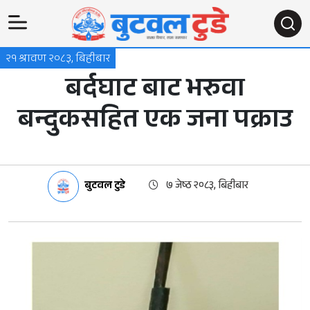
२१ श्रावण २०८३, बिहीबार
बर्दघाट बाट भरुवा
बन्दुकसहित एक जना पक्राउ
बुटवल टुडे
७ जेष्ठ २०८३, बिहीबार