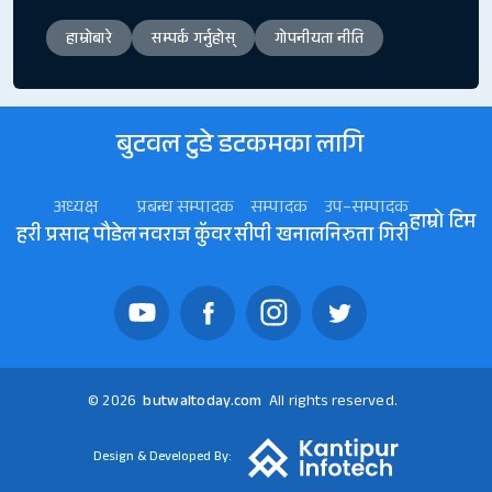
हाम्रोबारे
सम्पर्क गर्नुहोस्
गोपनीयता नीति
बुटवल टुडे डटकमका लागि
अध्यक्ष
प्रबन्ध सम्पादक
सम्पादक
उप–सम्पादक
हाम्रो टिम
हरी प्रसाद पौडेल
नवराज कॅुवर
सीपी खनाल
निरुता गिरी
© 2026
butwaltoday.com
All rights reserved.
Design & Developed By: