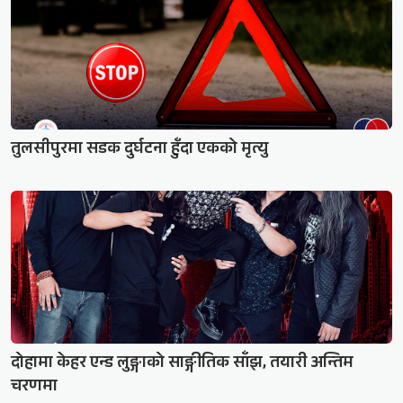
तुलसीपुरमा सडक दुर्घटना हुँदा एकको मृत्यु
दोहामा केहर एन्ड लुङ्गाको साङ्गीतिक साँझ, तयारी अन्तिम
चरणमा