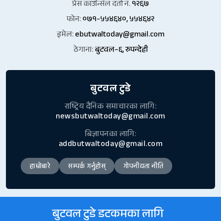
प्रेस काउन्सिल दर्ता नं.
१२६७
फोन:
०७१-५५४६४०, ५५४६४२
इमेल:
ebutwaltoday@gmail.com
ठेगाना:
बुटवल–६, रुपन्देही
बुटवल टुडे
राष्ट्रिय दैनिक समाचारका लागि:
newsbutwaltoday@gmail.com
बिज्ञापनका लागि:
addbutwaltoday@gmail.com
हाम्रोबारे
सम्पर्क गर्नुहोस्
गोपनीयता नीति
बुटवल टुडे डटकमका लागि