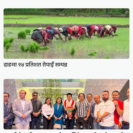
दाङमा ९४ प्रतिशत रोपाइँ सम्पन्न