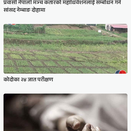
प्रवासी नेपाली मञ्च कतारको महाधिवेशनलाई सम्बोधन गर्न
सांसद नेम्बाङ दोहामा
कोदोका २४ जात परीक्षण