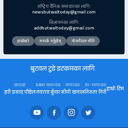
राष्ट्रिय दैनिक समाचारका लागि:
newsbutwaltoday@gmail.com
बिज्ञापनका लागि:
addbutwaltoday@gmail.com
हाम्रोबारे
सम्पर्क गर्नुहोस्
गोपनीयता नीति
बुटवल टुडे डटकमका लागि
अध्यक्ष
प्रबन्ध सम्पादक
सम्पादक
उप–सम्पादक
हाम्रो टिम
हरी प्रसाद पौडेल
नवराज कॅुवर
सीपी खनाल
निरुता गिरी