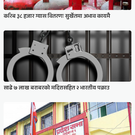
करिब ३८ हजार ग्यास वितरणः सुर्खेतमा अभाव कायमै
साढे ७ लाख बराबरको मदिरासहित २ भारतीय पक्राउ