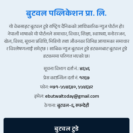
बुटवल पव्लिकेशन प्रा. लि.
यो वेबसाइट बुटवल टुडे राष्ट्रिय दैनिकको आधिकारिक न्युज पोर्टल हो।
नेपाली भाषाको यो पोर्टलले समाचार, विचार, शिक्षा, स्वास्थ्य, मनोरञ्जन,
खेल, विश्व, सूचना प्रविधि, भिडियो तथा जीवनका विभिन्न आयामका समाचार
र विश्लेषणलाई समेट्छ । साबिक न्युज बुटवल टुडे डटकमबाट बुटवल टुडे
डटकममा परिणत भएको छ।
सूचना विभाग दर्ता नं.:
४६५६
प्रेस काउन्सिल दर्ता नं.
१२६७
फोन:
०७१-५५४६४०, ५५४६४२
इमेल:
ebutwaltoday@gmail.com
ठेगाना:
बुटवल–६, रुपन्देही
बुटवल टुडे