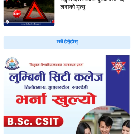
बङ्गलादेश : सडक दुर्घटनामा १६
जनाको मृत्यु
सबै हेर्नुहोस्