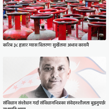
करिब ३८ हजार ग्यास वितरणः सुर्खेतमा अभाव कायमै
संविधान संशोधन गर्दा संविधानभित्रका संवेदनशीलता बुझ्नुपर्छः