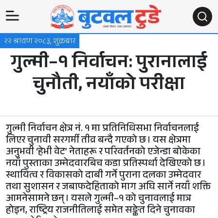
२२ श्रावण २०८३, शुक्रबार
गुल्मी–१ निर्वाचन: पुरानालाई
चुनौती, नयाँको परीक्षा
गुल्मी निर्वाचन क्षेत्र नं. १ मा प्रतिनिधिसभा निर्वाचनलाई
लिएर चुनावी सरगर्मी तीव्र बन्दै गएको छ । यस क्षेत्रमा
अनुभवी ‘हेभी वेट’ नेताहरू र परिवर्तनको एजेन्डा बोकेका
नयाँ पुस्ताका उम्मेदवारबिच कडा प्रतिस्पर्धा देखिएको छ ।
स्थायित्व र विकासको दाबी गर्ने पुराना दलका उम्मेदवार
तथा सुशासन र जबाफदेहिताको माग अघि सार्ने नयाँ शक्ति
आमनेसामने छन् । यसले गुल्मी–१ को चुनावलाई मात्र
होइन, राष्ट्रिय राजनीतिलाई समेत सङ्केत दिने चुनावका