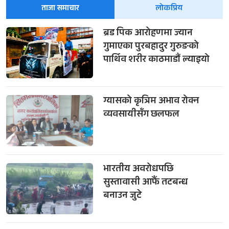
ताजा समाचार
लोकप्रिय
ब्रड पिक आरोहणमा ज्यान
गुमाएका पुरबहादुर गुरुङको
पार्थिव शरीर काठमाडौं ल्याइयो
ग्यासको कृत्रिम अभाव रोक्न
व्यवसायीसँग छलफल
भारतीय अवरोधपछि
सुस्तावासी आफैं तटबन्ध
बनाउन जुटे