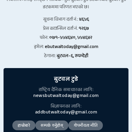
र विश्लेषणलाई समेट्छ । साबिक न्युज बुटवल टुडे डटकमबाट बुटवल टुडे
डटकममा परिणत भएको छ।
सूचना विभाग दर्ता नं.:
४६५६
प्रेस काउन्सिल दर्ता नं.
१२६७
फोन:
०७१-५५४६४०, ५५४६४२
इमेल:
ebutwaltoday@gmail.com
ठेगाना:
बुटवल–६, रुपन्देही
बुटवल टुडे
राष्ट्रिय दैनिक समाचारका लागि:
newsbutwaltoday@gmail.com
बिज्ञापनका लागि:
addbutwaltoday@gmail.com
हाम्रोबारे
सम्पर्क गर्नुहोस्
गोपनीयता नीति