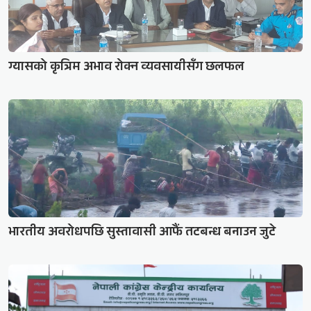
ग्यासको कृत्रिम अभाव रोक्न व्यवसायीसँग छलफल
भारतीय अवरोधपछि सुस्तावासी आफैं तटबन्ध बनाउन जुटे