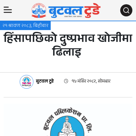
२१ श्रावण २०८३, बिहीबार
हिंसापछिको दुष्प्रभाव खोजीमा
ढिलाइ
बुटवल टुडे
१५ मंसिर २०८२, सोमबार