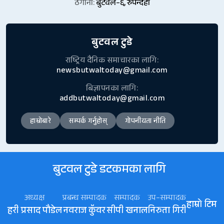
ठेगाना:
बुटवल–६, रुपन्देही
बुटवल टुडे
राष्ट्रिय दैनिक समाचारका लागि:
newsbutwaltoday@gmail.com
बिज्ञापनका लागि:
addbutwaltoday@gmail.com
हाम्रोबारे
सम्पर्क गर्नुहोस्
गोपनीयता नीति
बुटवल टुडे डटकमका लागि
अध्यक्ष
प्रबन्ध सम्पादक
सम्पादक
उप–सम्पादक
हाम्रो टिम
हरी प्रसाद पौडेल
नवराज कॅुवर
सीपी खनाल
निरुता गिरी