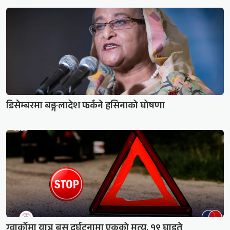
डिसेम्बरमा बङ्गलादेश फर्कने हसिनाको घोषणा
ग्वार्कोमा यात्रु बस दुर्घटनामा एकको मृत्यु, १९ घाइते