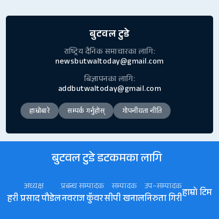
बुटवल टुडे
राष्ट्रिय दैनिक समाचारका लागि:
newsbutwaltoday@gmail.com
बिज्ञापनका लागि:
addbutwaltoday@gmail.com
हाम्रोबारे
सम्पर्क गर्नुहोस्
गोपनीयता नीति
बुटवल टुडे डटकमका लागि
अध्यक्ष
प्रबन्ध सम्पादक
सम्पादक
उप–सम्पादक
हाम्रो टिम
हरी प्रसाद पौडेल
नवराज कॅुवर
सीपी खनाल
निरुता गिरी