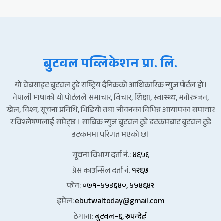
बुटवल पव्लिकेशन प्रा. लि.
यो वेबसाइट बुटवल टुडे राष्ट्रिय दैनिकको आधिकारिक न्युज पोर्टल हो।
नेपाली भाषाको यो पोर्टलले समाचार, विचार, शिक्षा, स्वास्थ्य, मनोरञ्जन,
खेल, विश्व, सूचना प्रविधि, भिडियो तथा जीवनका विभिन्न आयामका समाचार
र विश्लेषणलाई समेट्छ । साबिक न्युज बुटवल टुडे डटकमबाट बुटवल टुडे
डटकममा परिणत भएको छ।
सूचना विभाग दर्ता नं.:
४६५६
प्रेस काउन्सिल दर्ता नं.
१२६७
फोन:
०७१-५५४६४०, ५५४६४२
इमेल:
ebutwaltoday@gmail.com
ठेगाना:
बुटवल–६, रुपन्देही