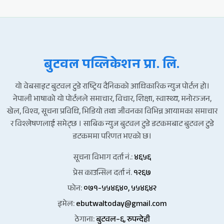
बुटवल पव्लिकेशन प्रा. लि.
यो वेबसाइट बुटवल टुडे राष्ट्रिय दैनिकको आधिकारिक न्युज पोर्टल हो।
नेपाली भाषाको यो पोर्टलले समाचार, विचार, शिक्षा, स्वास्थ्य, मनोरञ्जन,
खेल, विश्व, सूचना प्रविधि, भिडियो तथा जीवनका विभिन्न आयामका समाचार
र विश्लेषणलाई समेट्छ । साबिक न्युज बुटवल टुडे डटकमबाट बुटवल टुडे
डटकममा परिणत भएको छ।
सूचना विभाग दर्ता नं.:
४६५६
प्रेस काउन्सिल दर्ता नं.
१२६७
फोन:
०७१-५५४६४०, ५५४६४२
इमेल:
ebutwaltoday@gmail.com
ठेगाना:
बुटवल–६, रुपन्देही