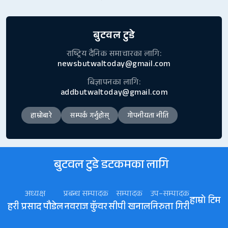
बुटवल टुडे
राष्ट्रिय दैनिक समाचारका लागि:
newsbutwaltoday@gmail.com
बिज्ञापनका लागि:
addbutwaltoday@gmail.com
हाम्रोबारे
सम्पर्क गर्नुहोस्
गोपनीयता नीति
बुटवल टुडे डटकमका लागि
अध्यक्ष
प्रबन्ध सम्पादक
सम्पादक
उप–सम्पादक
हाम्रो टिम
हरी प्रसाद पौडेल
नवराज कॅुवर
सीपी खनाल
निरुता गिरी