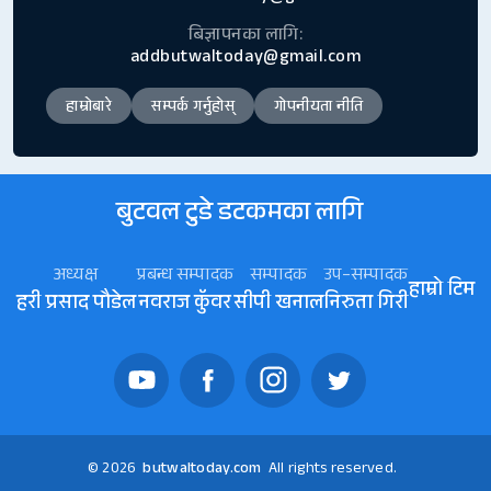
बिज्ञापनका लागि:
addbutwaltoday@gmail.com
हाम्रोबारे
सम्पर्क गर्नुहोस्
गोपनीयता नीति
बुटवल टुडे डटकमका लागि
अध्यक्ष
प्रबन्ध सम्पादक
सम्पादक
उप–सम्पादक
हाम्रो टिम
हरी प्रसाद पौडेल
नवराज कॅुवर
सीपी खनाल
निरुता गिरी
© 2026
butwaltoday.com
All rights reserved.