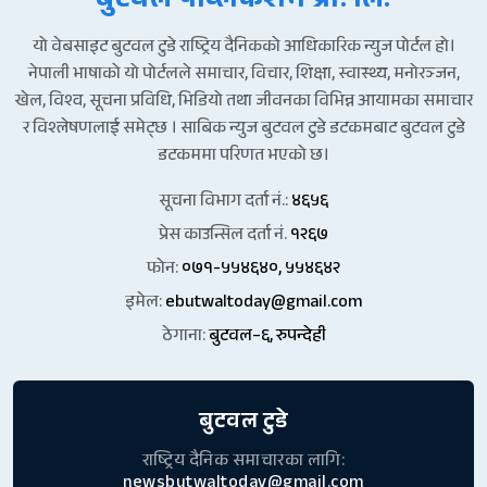
बुटवल पव्लिकेशन प्रा. लि.
यो वेबसाइट बुटवल टुडे राष्ट्रिय दैनिकको आधिकारिक न्युज पोर्टल हो।
नेपाली भाषाको यो पोर्टलले समाचार, विचार, शिक्षा, स्वास्थ्य, मनोरञ्जन,
खेल, विश्व, सूचना प्रविधि, भिडियो तथा जीवनका विभिन्न आयामका समाचार
र विश्लेषणलाई समेट्छ । साबिक न्युज बुटवल टुडे डटकमबाट बुटवल टुडे
डटकममा परिणत भएको छ।
सूचना विभाग दर्ता नं.:
४६५६
प्रेस काउन्सिल दर्ता नं.
१२६७
फोन:
०७१-५५४६४०, ५५४६४२
इमेल:
ebutwaltoday@gmail.com
ठेगाना:
बुटवल–६, रुपन्देही
बुटवल टुडे
राष्ट्रिय दैनिक समाचारका लागि:
newsbutwaltoday@gmail.com