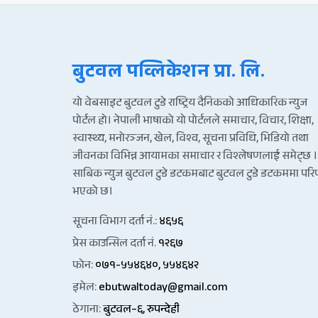
बुटवल पव्लिकेशन प्रा. लि.
यो वेबसाइट बुटवल टुडे राष्ट्रिय दैनिकको आधिकारिक न्युज
पोर्टल हो। नेपाली भाषाको यो पोर्टलले समाचार, विचार, शिक्षा,
स्वास्थ्य, मनोरञ्जन, खेल, विश्व, सूचना प्रविधि, भिडियो तथा
जीवनका विभिन्न आयामका समाचार र विश्लेषणलाई समेट्छ ।
साबिक न्युज बुटवल टुडे डटकमबाट बुटवल टुडे डटकममा पर
भएको छ।
सूचना विभाग दर्ता नं.:
४६५६
प्रेस काउन्सिल दर्ता नं.
१२६७
फोन:
०७१-५५४६४०, ५५४६४२
इमेल:
ebutwaltoday@gmail.com
ठेगाना:
बुटवल–६, रुपन्देही