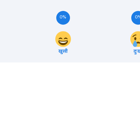
0%
0
खुसी
दुः