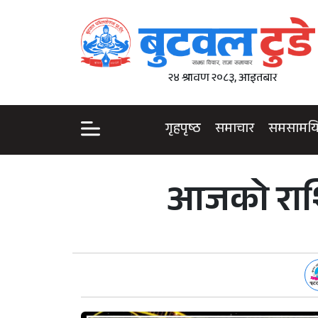
२४ श्रावण २०८३, आइतबार
गृहपृष्ठ
समाचार
समसामय
आजको राशि