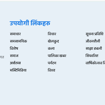
उपयोगी लिंकहरु
समाचार
विचार
सूचना प्रविधि
समसामयिक
खेलकुद
जीवनशैली
विशेष
कला
साझा डबली
समाज
पालिका खबर
सिफारिश
िणत
अर्थतन्त्र
पर्यटन
वार्षिकोत्सव 
मल्टिमिडिया
विश्व