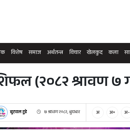
िक
विशेष
समाज
अर्थतन्त्र
विचार
खेलकुद
कला
सा
फल (२०८२ श्रावण ७ गत
बुटवल टुडे
७ श्रावण २०८२, बुधबार
अ
अ+
अ-