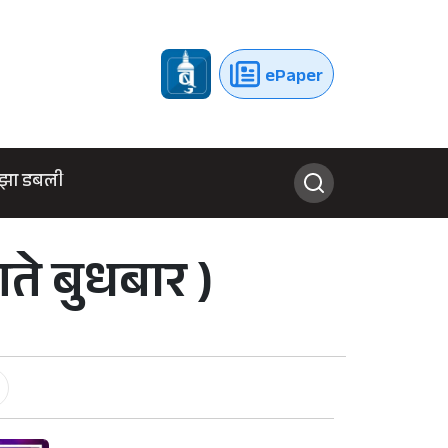
ePaper
झा डबली
े बुधबार )