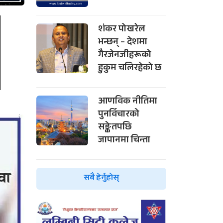
शंकर पोखरेल
भन्छन् – देशमा
गैरजेनजीहरूको
हुकुम चलिरहेको छ
आणविक नीतिमा
पुनर्विचारको
सङ्केतपछि
जापानमा चिन्ता
सबै हेर्नुहोस्