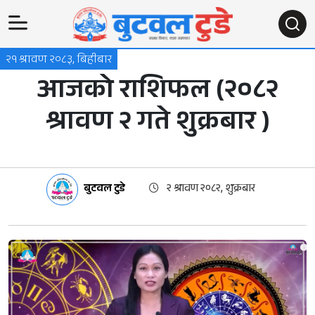
२१ श्रावण २०८३, बिहीबार
आजको राशिफल (२०८२
श्रावण २ गते शुक्रबार )
बुटवल टुडे
२ श्रावण २०८२, शुक्रबार