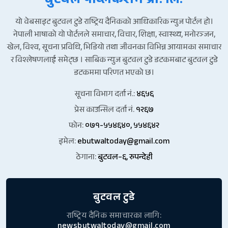
बुटवल पव्लिकेशन प्रा. लि.
यो वेबसाइट बुटवल टुडे राष्ट्रिय दैनिकको आधिकारिक न्युज पोर्टल हो।
नेपाली भाषाको यो पोर्टलले समाचार, विचार, शिक्षा, स्वास्थ्य, मनोरञ्जन,
खेल, विश्व, सूचना प्रविधि, भिडियो तथा जीवनका विभिन्न आयामका समाचार
र विश्लेषणलाई समेट्छ । साबिक न्युज बुटवल टुडे डटकमबाट बुटवल टुडे
डटकममा परिणत भएको छ।
सूचना विभाग दर्ता नं.:
४६५६
प्रेस काउन्सिल दर्ता नं.
१२६७
फोन:
०७१-५५४६४०, ५५४६४२
इमेल:
ebutwaltoday@gmail.com
ठेगाना:
बुटवल–६, रुपन्देही
बुटवल टुडे
राष्ट्रिय दैनिक समाचारका लागि:
newsbutwaltoday@gmail.com