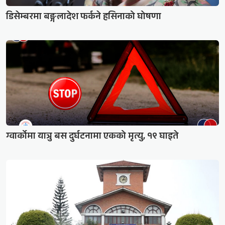
डिसेम्बरमा बङ्गलादेश फर्कने हसिनाको घोषणा
ग्वार्कोमा यात्रु बस दुर्घटनामा एकको मृत्यु, १९ घाइते