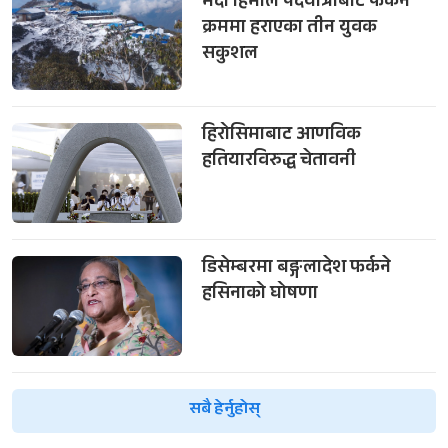
मर्दी हिमाल पदयात्राबाट फर्कने
क्रममा हराएका तीन युवक
सकुशल
हिरोसिमाबाट आणविक
हतियारविरुद्ध चेतावनी
डिसेम्बरमा बङ्गलादेश फर्कने
हसिनाको घोषणा
सबै हेर्नुहोस्