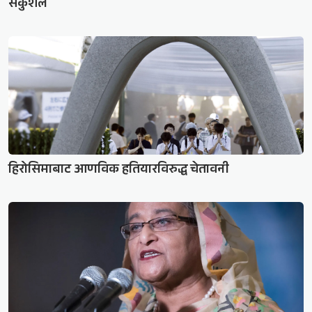
सकुशल
हिरोसिमाबाट आणविक हतियारविरुद्ध चेतावनी