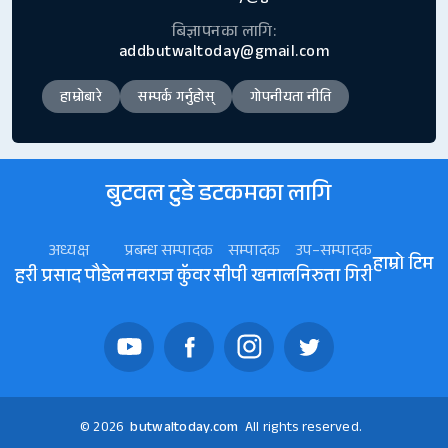
बिज्ञापनका लागि:
addbutwaltoday@gmail.com
हाम्रोबारे
सम्पर्क गर्नुहोस्
गोपनीयता नीति
बुटवल टुडे डटकमका लागि
अध्यक्ष
प्रबन्ध सम्पादक
सम्पादक
उप–सम्पादक
हाम्रो टिम
हरी प्रसाद पौडेल
नवराज कॅुवर
सीपी खनाल
निरुता गिरी
© 2026
butwaltoday.com
All rights reserved.