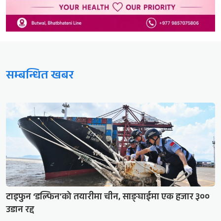
सम्बन्धित खबर
टाइफुन ‘डल्फिन’को तयारीमा चीन, साङ्घाईमा एक हजार ३००
उडान रद्द