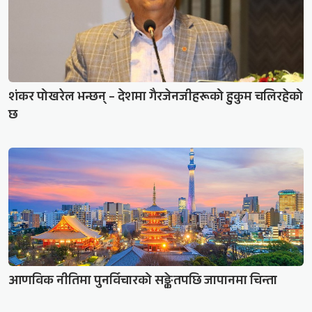
शंकर पोखरेल भन्छन् – देशमा गैरजेनजीहरूको हुकुम चलिरहेको
छ
आणविक नीतिमा पुनर्विचारको सङ्केतपछि जापानमा चिन्ता