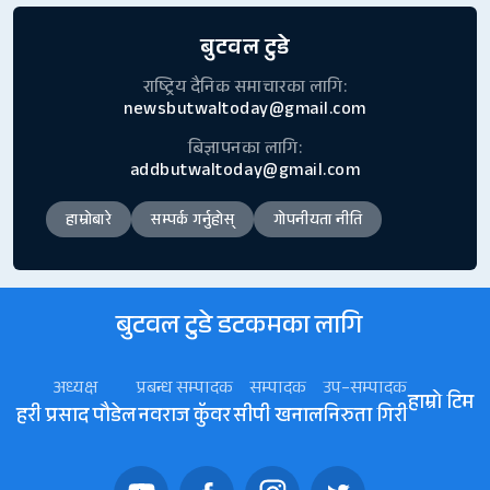
बुटवल टुडे
राष्ट्रिय दैनिक समाचारका लागि:
newsbutwaltoday@gmail.com
बिज्ञापनका लागि:
addbutwaltoday@gmail.com
हाम्रोबारे
सम्पर्क गर्नुहोस्
गोपनीयता नीति
बुटवल टुडे डटकमका लागि
अध्यक्ष
प्रबन्ध सम्पादक
सम्पादक
उप–सम्पादक
हाम्रो टिम
हरी प्रसाद पौडेल
नवराज कॅुवर
सीपी खनाल
निरुता गिरी