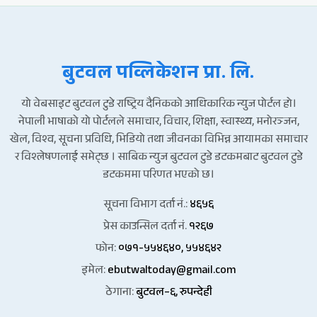
बुटवल पव्लिकेशन प्रा. लि.
यो वेबसाइट बुटवल टुडे राष्ट्रिय दैनिकको आधिकारिक न्युज पोर्टल हो।
नेपाली भाषाको यो पोर्टलले समाचार, विचार, शिक्षा, स्वास्थ्य, मनोरञ्जन,
खेल, विश्व, सूचना प्रविधि, भिडियो तथा जीवनका विभिन्न आयामका समाचार
र विश्लेषणलाई समेट्छ । साबिक न्युज बुटवल टुडे डटकमबाट बुटवल टुडे
डटकममा परिणत भएको छ।
सूचना विभाग दर्ता नं.:
४६५६
प्रेस काउन्सिल दर्ता नं.
१२६७
फोन:
०७१-५५४६४०, ५५४६४२
इमेल:
ebutwaltoday@gmail.com
ठेगाना:
बुटवल–६, रुपन्देही