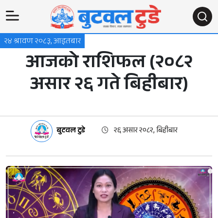
२४ श्रावण २०८३, आइतबार
आजको राशिफल (२०८२
असार २६ गते बिहीबार)
बुटवल टुडे
२६ असार २०८२, बिहीबार