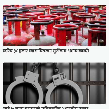
करिब ३८ हजार ग्यास वितरणः सुर्खेतमा अभाव कायमै