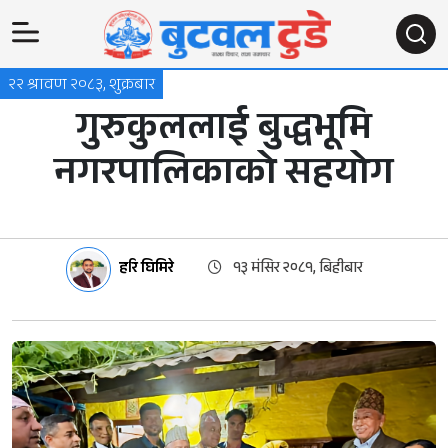
२२ श्रावण २०८३, शुक्रबार
गुरुकुललाई बुद्धभूमि
नगरपालिकाको सहयोग
हरि घिमिरे
१३ मंसिर २०८१, बिहीबार