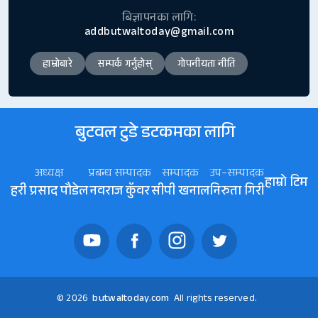
बिज्ञापनका लागि:
addbutwaltoday@gmail.com
हाम्रोबारे
सम्पर्क गर्नुहोस्
गोपनीयता नीति
बुटवल टुडे डटकमका लागि
अध्यक्ष
प्रबन्ध सम्पादक
सम्पादक
उप–सम्पादक
हाम्रो टिम
हरी प्रसाद पौडेल
नवराज कॅुवर
सीपी खनाल
निरुता गिरी
© 2026
butwaltoday.com
All rights reserved.