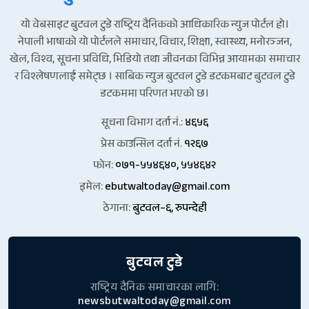
यो वेबसाइट बुटवल टुडे राष्ट्रिय दैनिकको आधिकारिक न्युज पोर्टल हो।
नेपाली भाषाको यो पोर्टलले समाचार, विचार, शिक्षा, स्वास्थ्य, मनोरञ्जन,
खेल, विश्व, सूचना प्रविधि, भिडियो तथा जीवनका विभिन्न आयामका समाचार
र विश्लेषणलाई समेट्छ । साबिक न्युज बुटवल टुडे डटकमबाट बुटवल टुडे
डटकममा परिणत भएको छ।
सूचना विभाग दर्ता नं.:
४६५६
प्रेस काउन्सिल दर्ता नं.
१२६७
फोन:
०७१-५५४६४०, ५५४६४२
इमेल:
ebutwaltoday@gmail.com
ठेगाना:
बुटवल–६, रुपन्देही
बुटवल टुडे
राष्ट्रिय दैनिक समाचारका लागि:
newsbutwaltoday@gmail.com